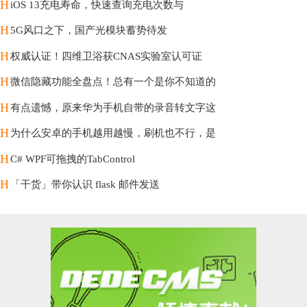
H
iOS 13充电寿命，快速查询充电次数与
H
5G风口之下，国产光模块蓄势待发
H
权威认证！四维卫浴获CNAS实验室认可证
H
微信隐藏功能全盘点！总有一个是你不知道的
H
有点遗憾，原来华为手机自带的录音转文字这
H
为什么安卓的手机越用越慢，刷机也不行，是
H
C# WPF可拖拽的TabControl
H
「干货」带你认识 flask 邮件发送