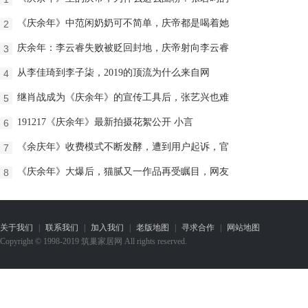
《庆余年》中范闲奶奶可不简单，庆帝都是喝着她
2
庆余年：李云睿失败被贬回封地，庆帝射向李云睿
3
从李佳琦到李子柒，2019的顶流为什么来自网
4
继肖战成为《庆余年》的宣传工具后，张艺兴也难
5
191217《庆余年》最新拍摄花絮公开 小言
6
《余庆年》收费模式不断发酵，遭到用户起诉，官
7
《庆余年》大爆后，猫腻又一作品再受瞩目，网友
8
关于我们
|
联系我们
|
加入我们
|
老版地图
|
寻求合作
|
网站地图
Copyright © 1998-2019 筑巢家居网 All rights reserved.