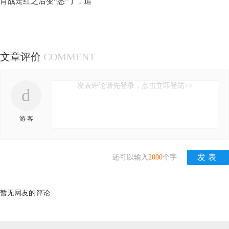
肖战走红之后变“怂”了，追
文章评价
COMMENT
发表评论请先登录，点击立即登陆>>
d
游 客
还可以输入
2000
个字
暂无网友的评论