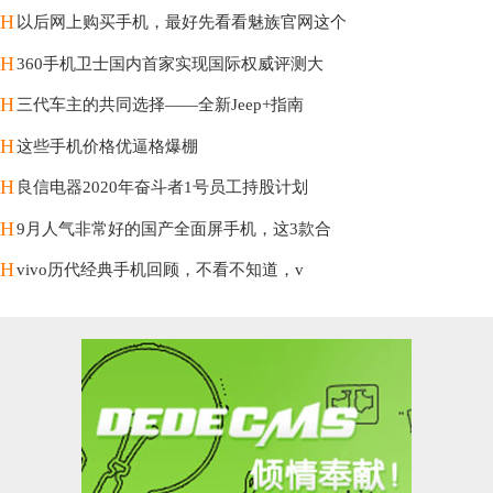
H
以后网上购买手机，最好先看看魅族官网这个
H
360手机卫士国内首家实现国际权威评测大
H
三代车主的共同选择——全新Jeep+指南
H
这些手机价格优逼格爆棚
H
良信电器2020年奋斗者1号员工持股计划
H
9月人气非常好的国产全面屏手机，这3款合
H
vivo历代经典手机回顾，不看不知道，v