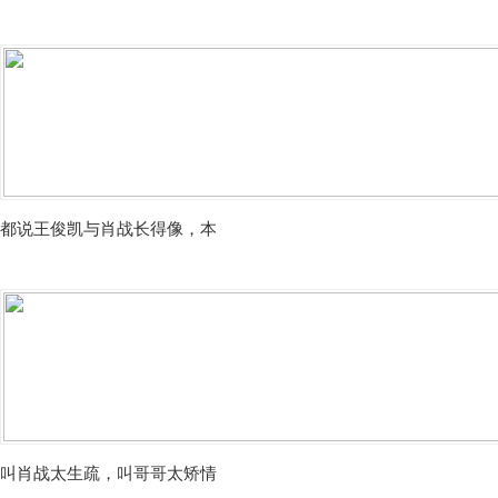
都说王俊凯与肖战长得像，本
叫肖战太生疏，叫哥哥太矫情