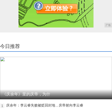
广告
今日推荐
《庆余年》里的庆帝，为什
庆余年：李云睿失败被贬回封地，庆帝射向李云睿
1