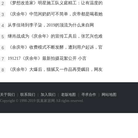
《梦想改造家》明星施工队义庭精工：让有温度的
2
《庆余年》中范闲奶奶可不简单，庆帝都是喝着她
3
从李佳琦到李子柒，2019的顶流为什么来自网
4
继肖战成为《庆余年》的宣传工具后，张艺兴也难
5
《余庆年》收费模式不断发酵，遭到用户起诉，官
6
191217《庆余年》最新拍摄花絮公开 小言
7
《庆余年》大爆后，猫腻又一作品再受瞩目，网友
8
关于我们
|
联系我们
|
加入我们
|
老版地图
|
寻求合作
|
网站地图
Copyright © 1998-2019 筑巢家居网 All rights reserved.