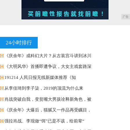
广告
24小时排行
H
《庆余年》成科幻大片？从古装宫斗讲到冰川
H
《大明风华》首播即遭争议，大女主戏套路深
H
191214 人民日报无线新媒体推荐《知
H
从李佳琦到李子柒，2019的顶流为什么来
H
肖战突破自我，变贫嘴大男孩诠释新角色，被
H
《庆余年》大爆后，猫腻又一作品再受瞩目，
H
强拉肖战、李现做“饵”已是不该，给前辈“