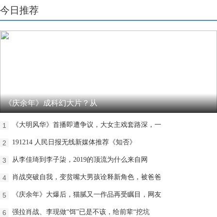
今日推荐
《庆余年》成科幻大片？从
《大明风华》首播即遭争议，大女主戏套路深，一
1
191214 人民日报无线新媒体推荐《知否》
2
从李佳琦到李子柒，2019的顶流为什么来自网
3
肖战突破自我，变贫嘴大男孩诠释新角色，被爸爸
4
《庆余年》大爆后，猫腻又一作品再受瞩目，网友
5
强拉肖战、李现做“饵”已是不该，给前辈“挖坑
6