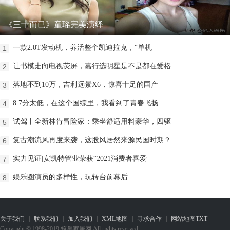
《三十而已》童瑶完美演绎
一款2.0T发动机，养活整个凯迪拉克，“单机
1
让书模走向电视荧屏，嘉行选明星是不是都在爱格
2
落地不到10万，吉利远景X6，惊喜十足的国产
3
8.7分太低，在这个国综里，我看到了青春飞扬
4
试驾丨全新林肯冒险家：乘坐舒适用料豪华，四驱
5
复古潮流风再度来袭，这股风居然来源民国时期？
6
实力见证|安凯特管业荣获“2021消费者喜爱
7
娱乐圈演员的多样性，玩转台前幕后
8
关于我们
|
联系我们
|
加入我们
|
XML地图
|
寻求合作
|
网站地图
TXT
Copyright © 1998-2019 筑巢家居网 All rights reserved.