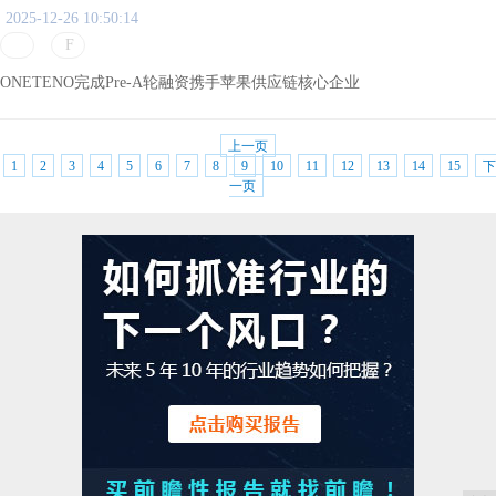
2025-12-26 10:50:14
ONETENO完成Pre-A轮融资携手苹果供应链核心企业
上一页
1
2
3
4
5
6
7
8
9
10
11
12
13
14
15
下
一页