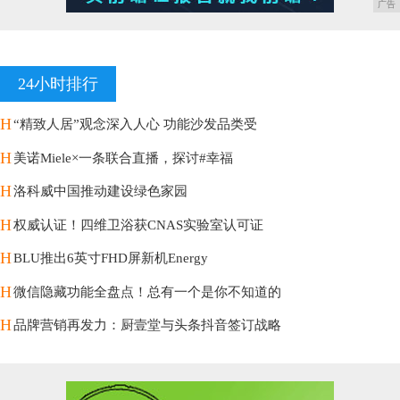
广告
24小时排行
H
“精致人居”观念深入人心 功能沙发品类受
H
美诺Miele×一条联合直播，探讨#幸福
H
洛科威中国推动建设绿色家园
H
权威认证！四维卫浴获CNAS实验室认可证
H
BLU推出6英寸FHD屏新机Energy
H
微信隐藏功能全盘点！总有一个是你不知道的
H
品牌营销再发力：厨壹堂与头条抖音签订战略