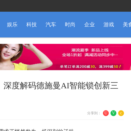
娱乐
科技
汽车
时尚
企业
游戏
美
，深度解码德施曼AI智能锁创新三
U
V
c
分享到：