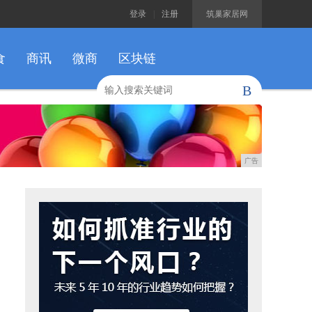
登录
|
注册
筑巢家居网
食
商讯
微商
区块链
B
广告