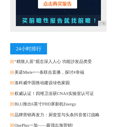
广告
24小时排行
H
“精致人居”观念深入人心 功能沙发品类受
H
美诺Miele×一条联合直播，探讨#幸福
H
洛科威中国推动建设绿色家园
H
权威认证！四维卫浴获CNAS实验室认可证
H
BLU推出6英寸FHD屏新机Energy
H
品牌营销再发力：厨壹堂与头条抖音签订战略
H
OnePlus一加——最强出海营销!