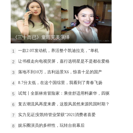
《三十而已》童瑶完美演绎
一款2.0T发动机，养活整个凯迪拉克，“单机
1
让书模走向电视荧屏，嘉行选明星是不是都在爱格
2
落地不到10万，吉利远景X6，惊喜十足的国产
3
8.7分太低，在这个国综里，我看到了青春飞扬
4
试驾丨全新林肯冒险家：乘坐舒适用料豪华，四驱
5
复古潮流风再度来袭，这股风居然来源民国时期？
6
实力见证|安凯特管业荣获“2021消费者喜爱
7
娱乐圈演员的多样性，玩转台前幕后
8