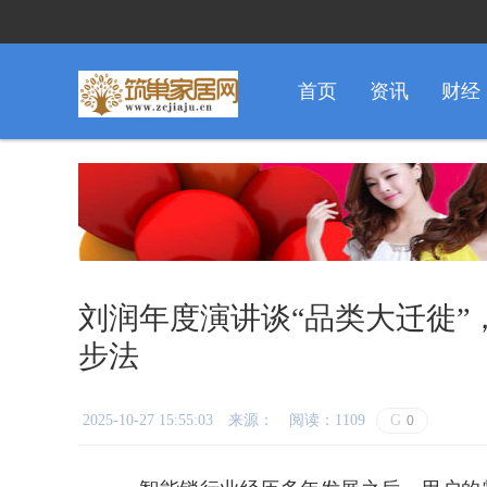
首页
资讯
财经
刘润年度演讲谈“品类大迁徙”
步法
2025-10-27 15:55:03
来源：
阅读：1109
G
0