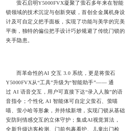
萤石启明Y5000FVX凝聚了萤石多年来在智能
锁领域的技术沉淀与创新突破，首创全金属机身设
计及可自定义把手面板，实现了功能与美学的完美
平衡，独特的偏位把手设计巧妙规避了传统门锁的
夹手隐患。
而革命性的AI 交互 3.0 系统，更是将萤石
Y5000FVX从“工具”升级为“智能助手”—— 通
过 AI 语音交互，用户可直接下达“录入人脸”的语
音指令；个性化 AI 智能体可自定义萤石、萤喵
喵、萤小哈等形象，并持续新增，实现门锁从基础
安防到情感交互的立体守护；集成AI视觉算法，
全新升级访客检测、门前包裹看护、儿童出门检