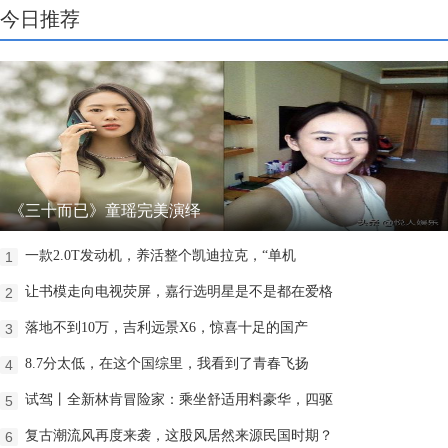
今日推荐
《三十而已》童瑶完美演绎
一款2.0T发动机，养活整个凯迪拉克，“单机
1
让书模走向电视荧屏，嘉行选明星是不是都在爱格
2
落地不到10万，吉利远景X6，惊喜十足的国产
3
8.7分太低，在这个国综里，我看到了青春飞扬
4
试驾丨全新林肯冒险家：乘坐舒适用料豪华，四驱
5
复古潮流风再度来袭，这股风居然来源民国时期？
6