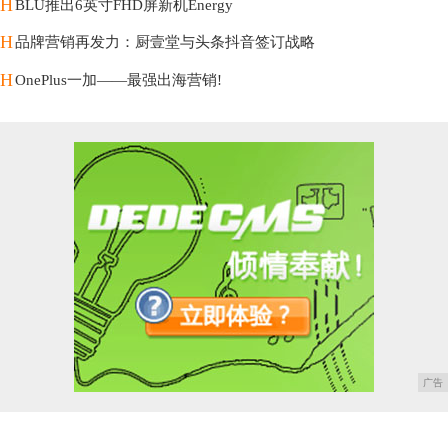
H
BLU推出6英寸FHD屏新机Energy
H
品牌营销再发力：厨壹堂与头条抖音签订战略
H
OnePlus一加——最强出海营销!
广告